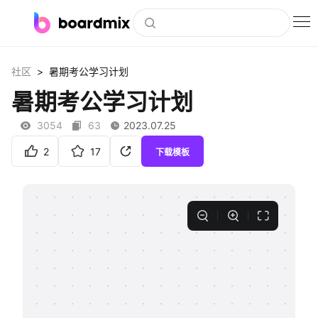
博思白板
>
社区
暑期考公学习计划
社区资源
暑期考公学习计划
下载
3054
63
2023.07.25
会员
2
17
下载模板
企业服务
私有化部署
客户案例
支持