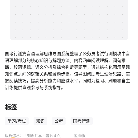
帮助中心
知识分享社区
国考行测篇言语理解思维导图系统整理了公务员考试行测模块中言
语理解部分的核心知识与解题方法。内容涵盖阅读理解、词句推
断、段落逻辑、语义分析及综合判断等题型，通过结构化图示呈现
知识点之间的逻辑关系和解题步骤。该导图帮助考生理清思路、掌
握阅读技巧，提高分析能力和应试水平，同时为复习、刷题和自主
训练提供直观参考与系统指导。
标签
学习/考试
知识
公考
国考行测
版权信息：
「知识共享 - 署名 4.0」
举报