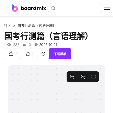
博思白板
>
社区
国考行测篇（言语理解）
社区资源
国考行测篇（言语理解）
下载
288
0
2025.10.21
会员
0
3
下载模板
企业服务
私有化部署
客户案例
支持