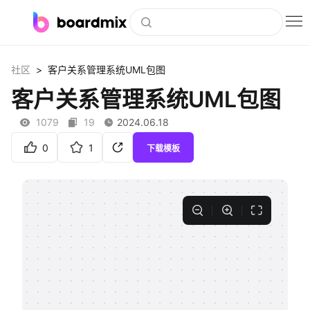
博思白板
>
社区
客户关系管理系统UML包图
社区资源
客户关系管理系统UML包图
下载
1079
19
2024.06.18
会员
0
1
下载模板
企业服务
私有化部署
客户案例
支持