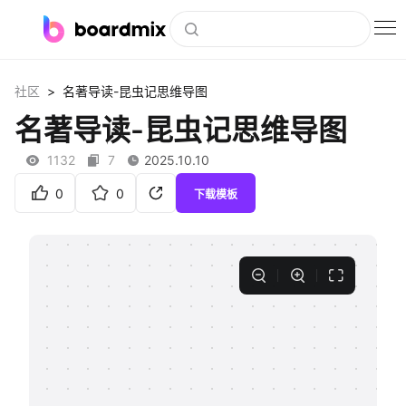
博思白板
>
社区
名著导读-昆虫记思维导图
社区资源
名著导读-昆虫记思维导图
下载
1132
7
2025.10.10
会员
0
0
下载模板
企业服务
私有化部署
客户案例
支持