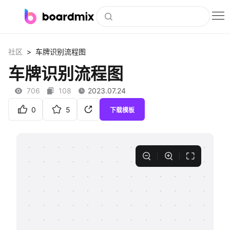
博思白板
>
社区
车牌识别流程图
社区资源
车牌识别流程图
下载
706
108
2023.07.24
会员
0
5
下载模板
企业服务
私有化部署
客户案例
支持