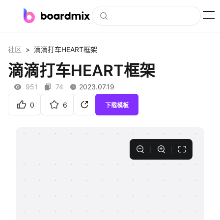
博思白板
>
社区
滴滴打车HEART框架
社区资源
滴滴打车HEART框架
下载
951
74
2023.07.19
会员
0
6
下载模板
企业服务
私有化部署
客户案例
支持