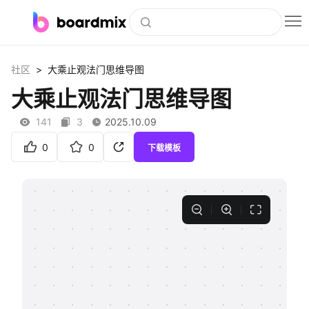
博思白板
>
社区
大乘止观法门思维导图
社区资源
大乘止观法门思维导图
下载
141
3
2025.10.09
会员
0
0
下载模板
企业服务
私有化部署
客户案例
支持