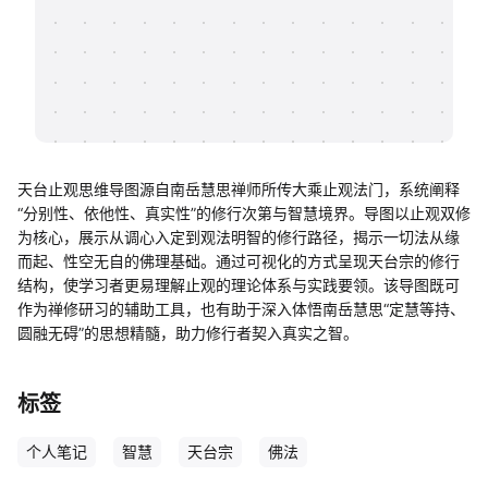
帮助中心
知识分享社区
天台止观思维导图源自南岳慧思禅师所传大乘止观法门，系统阐释
“分别性、依他性、真实性”的修行次第与智慧境界。导图以止观双修
为核心，展示从调心入定到观法明智的修行路径，揭示一切法从缘
而起、性空无自的佛理基础。通过可视化的方式呈现天台宗的修行
结构，使学习者更易理解止观的理论体系与实践要领。该导图既可
作为禅修研习的辅助工具，也有助于深入体悟南岳慧思“定慧等持、
圆融无碍”的思想精髓，助力修行者契入真实之智。
标签
个人笔记
智慧
天台宗
佛法