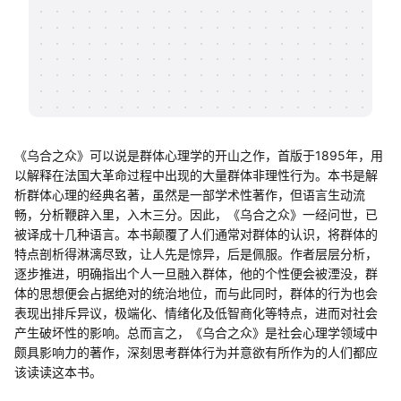
帮助中心
知识分享社区
《乌合之众》可以说是群体心理学的开山之作，首版于1895年，用
以解释在法国大革命过程中出现的大量群体非理性行为。本书是解
析群体心理的经典名著，虽然是一部学术性著作，但语言生动流
畅，分析鞭辟入里，入木三分。因此，《乌合之众》一经问世，已
被译成十几种语言。本书颠覆了人们通常对群体的认识，将群体的
特点剖析得淋漓尽致，让人先是惊异，后是佩服。作者层层分析，
逐步推进，明确指出个人一旦融入群体，他的个性便会被湮没，群
体的思想便会占据绝对的统治地位，而与此同时，群体的行为也会
表现出排斥异议，极端化、情绪化及低智商化等特点，进而对社会
产生破坏性的影响。总而言之，《乌合之众》是社会心理学领域中
颇具影响力的著作，深刻思考群体行为并意欲有所作为的人们都应
该读读这本书。