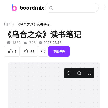
博思白板
>
社区
《乌合之众》读书笔记
社区资源
《乌合之众》读书笔记
下载
1359
793
2023.03.16
会员
1
36
下载模板
企业服务
私有化部署
客户案例
支持