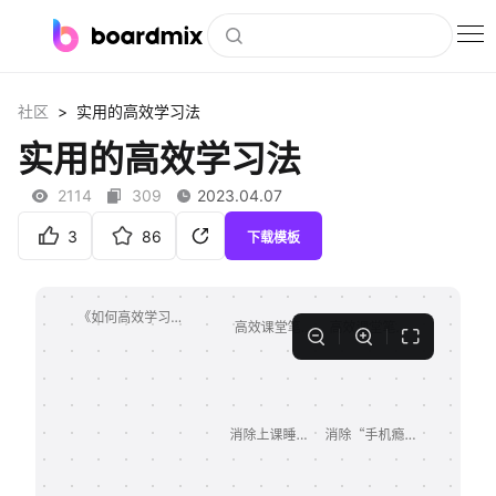
博思白板
>
社区
实用的高效学习法
社区资源
实用的高效学习法
下载
2114
309
2023.04.07
会员
3
86
下载模板
企业服务
私有化部署
客户案例
支持