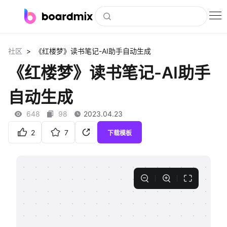
博思白板
>
社区
《红楼梦》读书笔记-AI助手自动生成
社区资源
《红楼梦》读书笔记-AI助手
下载
自动生成
会员
648
98
2023.04.23
企业服务
2
7
下载模板
私有化部署
客户案例
支持