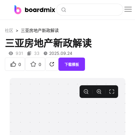
博思白板
>
社区
三亚房地产新政解读
社区资源
三亚房地产新政解读
下载
931
33
2025.09.24
会员
0
0
下载模板
企业服务
私有化部署
客户案例
支持