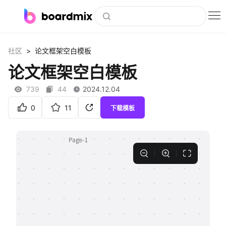
博思白板
>
社区
论文框架空白模板
社区资源
论文框架空白模板
下载
739
44
2024.12.04
会员
0
11
下载模板
企业服务
私有化部署
客户案例
支持