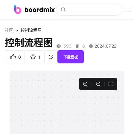
博思白板
>
社区
控制流程图
社区资源
控制流程图
593
8
2024.07.22
下载
0
1
下载模板
会员
企业服务
私有化部署
客户案例
支持