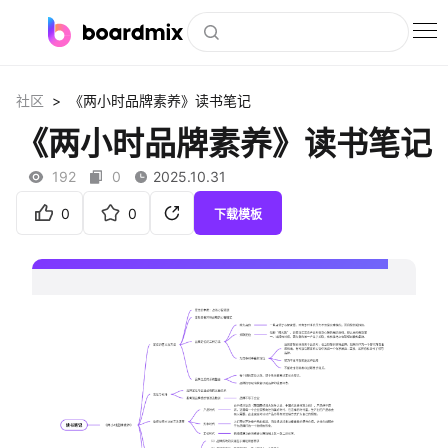
博思白板
>
社区
《两小时品牌素养》读书笔记
社区资源
《两小时品牌素养》读书笔记
下载
192
0
2025.10.31
会员
0
0
下载模板
企业服务
私有化部署
客户案例
支持