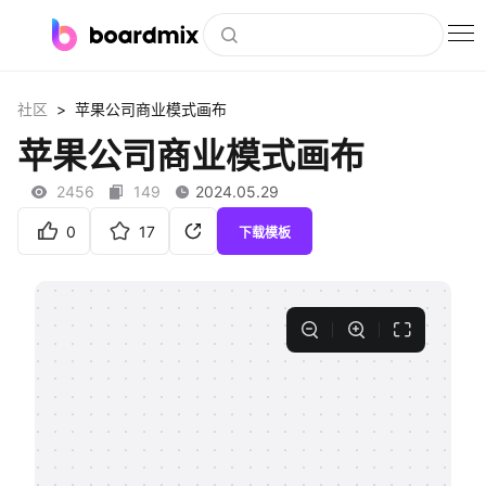
博思白板
>
社区
苹果公司商业模式画布
社区资源
苹果公司商业模式画布
下载
2456
149
2024.05.29
会员
0
17
下载模板
企业服务
私有化部署
客户案例
支持