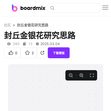
博思白板
>
社区
封丘金银花研究思路
社区资源
封丘金银花研究思路
下载
580
13
2025.03.04
会员
0
2
下载模板
企业服务
私有化部署
客户案例
支持