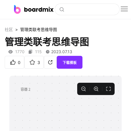
博思白板
>
社区
管理类联考思维导图
社区资源
管理类联考思维导图
下载
1770
115
2023.07.13
会员
0
3
下载模板
企业服务
私有化部署
客户案例
支持