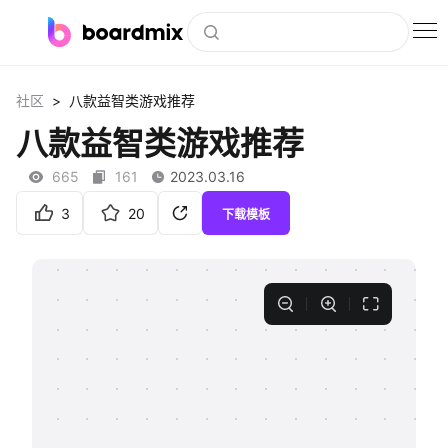
博思白板
>
社区
八款益智类游戏推荐
社区资源
八款益智类游戏推荐
下载
665
161
2023.03.16
会员
3
20
下载模板
企业服务
私有化部署
客户案例
支持