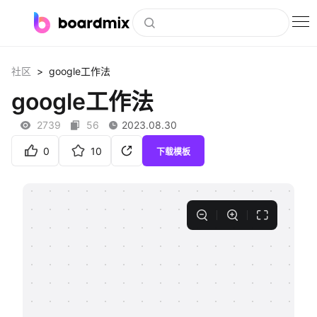
博思白板
>
社区
google工作法
社区资源
google工作法
下载
2739
56
2023.08.30
会员
0
10
下载模板
企业服务
私有化部署
客户案例
支持