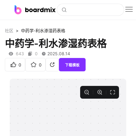
博思白板
>
社区
中药学-利水渗湿药表格
社区资源
中药学-利水渗湿药表格
下载
643
0
2025.08.14
会员
0
0
下载模板
企业服务
私有化部署
客户案例
支持