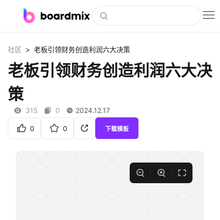
博思白板
>
社区
⽼板引领财务创造利润六⼤决策
社区资源
⽼板引领财务创造利润六⼤决
下载
策
会员
315
0
2024.12.17
企业服务
0
0
下载模板
私有化部署
客户案例
支持