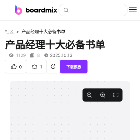
博思白板
>
社区
产品经理十大必备书单
社区资源
产品经理十大必备书单
下载
1129
8
2025.10.13
会员
0
1
下载模板
企业服务
私有化部署
客户案例
支持