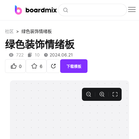
博思白板
>
社区
绿色装饰情绪板
社区资源
绿色装饰情绪板
下载
722
10
2024.06.21
会员
0
6
下载模板
企业服务
私有化部署
客户案例
支持