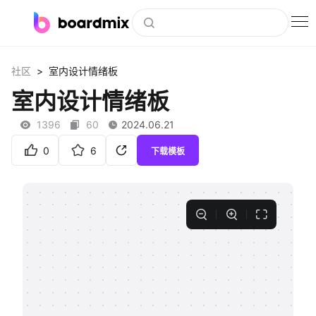
博思白板
>
社区
室内设计情绪板
社区资源
室内设计情绪板
下载
1396
60
2024.06.21
会员
0
6
下载模板
企业服务
私有化部署
客户案例
支持