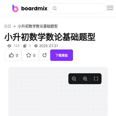
博思白板
>
社区
小升初数学数论基础题型
社区资源
小升初数学数论基础题型
下载
124
1
2025.07.31
会员
0
0
下载模板
企业服务
私有化部署
客户案例
支持