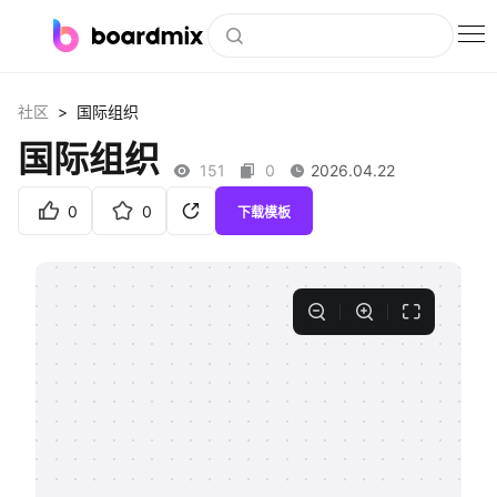
博思白板
>
社区
国际组织
社区资源
国际组织
151
0
2026.04.22
下载
0
0
下载模板
会员
企业服务
私有化部署
客户案例
支持