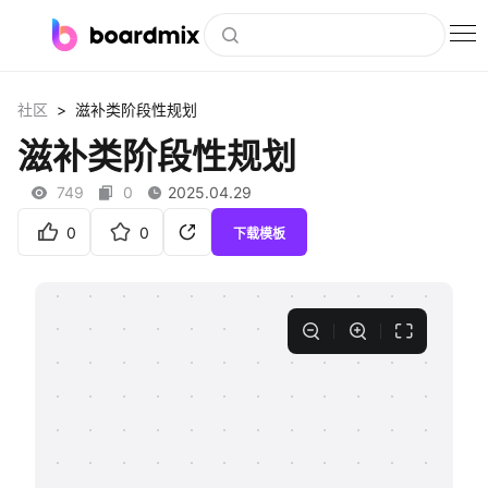
博思白板
>
社区
滋补类阶段性规划
社区资源
滋补类阶段性规划
下载
749
0
2025.04.29
会员
0
0
下载模板
企业服务
私有化部署
客户案例
支持