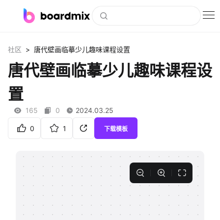
博思白板
>
社区
唐代壁画临摹少儿趣味课程设置
社区资源
唐代壁画临摹少儿趣味课程设
下载
置
会员
165
0
2024.03.25
企业服务
0
1
下载模板
私有化部署
客户案例
支持