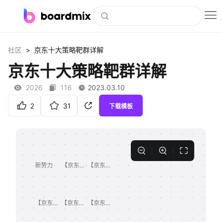
博思白板
>
社区
京东十大策略靶群详解
社区资源
京东十大策略靶群详解
下载
2026
116
2023.03.10
会员
2
31
下载模板
企业服务
私有化部署
客户案例
支持