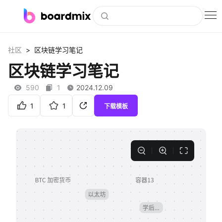
博思白板
>
社区
区块链学习笔记
社区资源
区块链学习笔记
下载
590
1
2024.12.09
会员
1
1
下载模板
企业服务
私有化部署
客户案例
支持