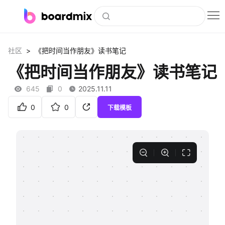
博思白板
>
社区
《把时间当作朋友》读书笔记
社区资源
《把时间当作朋友》读书笔记
下载
645
0
2025.11.11
会员
0
0
下载模板
企业服务
私有化部署
客户案例
支持