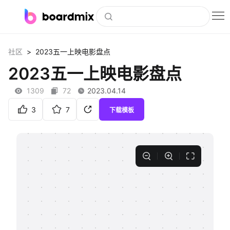
博思白板
>
社区
2023五一上映电影盘点
社区资源
2023五一上映电影盘点
下载
1309
72
2023.04.14
会员
3
7
下载模板
企业服务
私有化部署
客户案例
支持