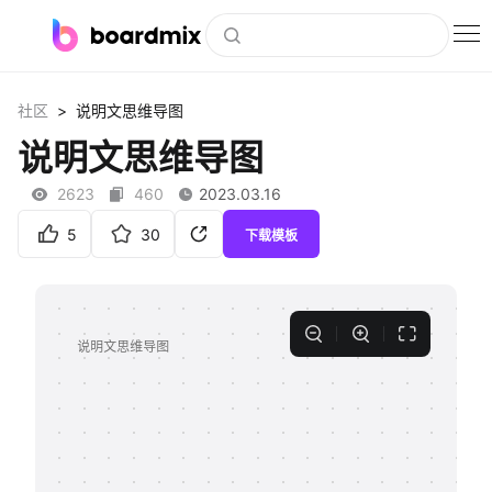
博思白板
>
社区
说明文思维导图
社区资源
说明文思维导图
下载
2623
460
2023.03.16
会员
5
30
下载模板
企业服务
私有化部署
客户案例
支持