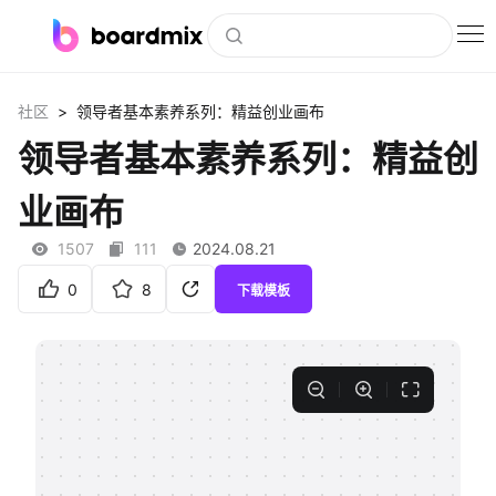
博思白板
>
社区
领导者基本素养系列：精益创业画布
社区资源
领导者基本素养系列：精益创
下载
业画布
会员
1507
111
2024.08.21
企业服务
0
8
下载模板
私有化部署
客户案例
支持