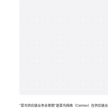
"菜鸟供应链业务全景图"是菜鸟网络（Cainiao）在供