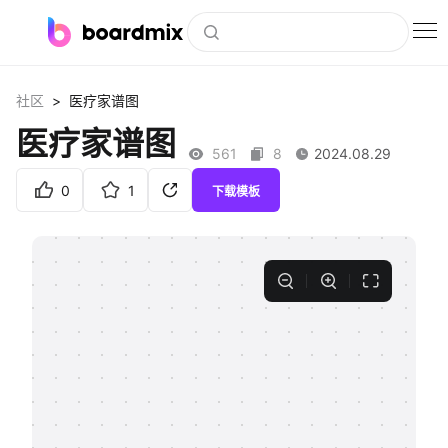
博思白板
>
社区
医疗家谱图
社区资源
医疗家谱图
561
8
2024.08.29
下载
0
1
下载模板
会员
企业服务
私有化部署
客户案例
支持