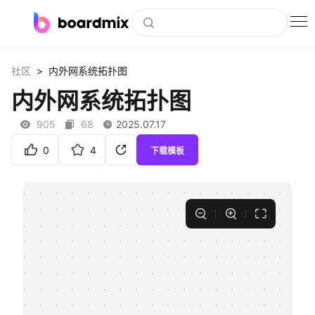
博思白板
>
社区
内外网系统拓扑图
社区资源
内外网系统拓扑图
下载
905
68
2025.07.17
会员
0
4
下载模板
企业服务
私有化部署
客户案例
支持