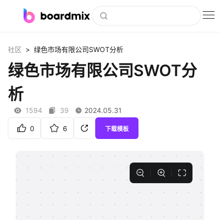
博思白板
>
社区
绿色市场有限公司SWOT分析
社区资源
绿色市场有限公司SWOT分
下载
析
会员
1594
39
2024.05.31
企业服务
0
6
下载模板
私有化部署
客户案例
支持