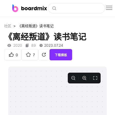
博思白板
>
社区
《离经叛道》读书笔记
社区资源
《离经叛道》读书笔记
下载
2020
89
2023.07.24
会员
0
7
下载模板
企业服务
私有化部署
客户案例
支持