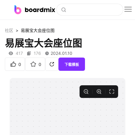
博思白板
>
社区
易展宝大会座位图
社区资源
易展宝大会座位图
下载
417
176
2024.01.10
会员
0
0
下载模板
企业服务
私有化部署
客户案例
支持