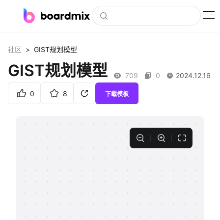
博思白板
>
社区
GIST规划模型
社区资源
GIST规划模型
709
0
2024.12.16
下载
0
8
下载模板
会员
企业服务
私有化部署
客户案例
支持