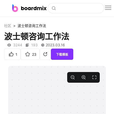
博思白板
>
社区
波士顿咨询工作法
社区资源
波士顿咨询工作法
下载
3244
193
2023.03.16
会员
1
23
下载模板
企业服务
私有化部署
客户案例
支持