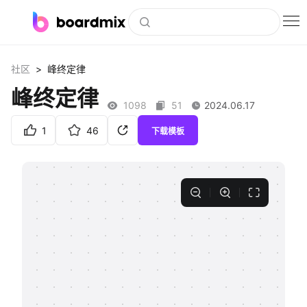
博思白板
>
社区
峰终定律
社区资源
峰终定律
1098
51
2024.06.17
下载
1
46
下载模板
会员
企业服务
私有化部署
客户案例
支持