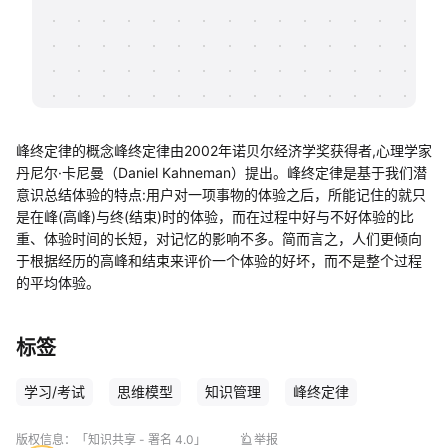
帮助中心
知识分享社区
峰终定律的概念峰终定律由2002年诺贝尔经济学奖获得者,心理学家
丹尼尔·卡尼曼（Daniel Kahneman）提出。峰终定律是基于我们潜
意识总结体验的特点:用户对一项事物的体验之后，所能记住的就只
是在峰(高峰)与终(结束)时的体验，而在过程中好与不好体验的比
重、体验时间的长短，对记忆的影响不多。简而言之，人们更倾向
于根据经历的高峰和结束来评价一个体验的好坏，而不是整个过程
的平均体验。
标签
学习/考试
思维模型
知识管理
峰终定律
版权信息：
「知识共享 - 署名 4.0」
举报