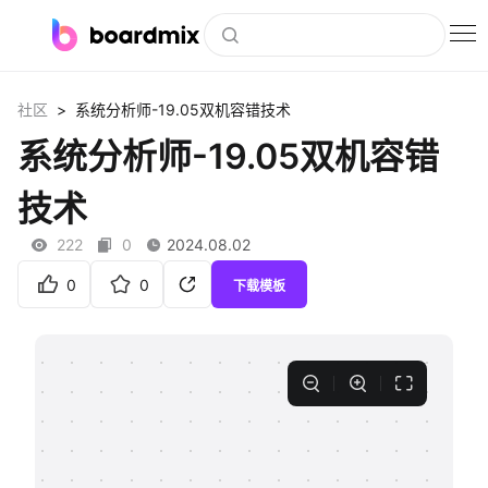
博思白板
>
社区
系统分析师-19.05双机容错技术
社区资源
系统分析师-19.05双机容错
下载
技术
会员
222
0
2024.08.02
企业服务
0
0
下载模板
私有化部署
客户案例
支持