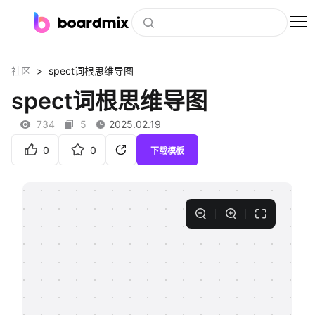
博思白板
>
社区
spect词根思维导图
社区资源
spect词根思维导图
下载
734
5
2025.02.19
会员
0
0
下载模板
企业服务
私有化部署
客户案例
支持