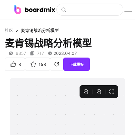
博思白板
>
社区
麦肯锡战略分析模型
社区资源
麦肯锡战略分析模型
下载
6357
717
2023.04.07
会员
8
158
下载模板
企业服务
私有化部署
客户案例
支持