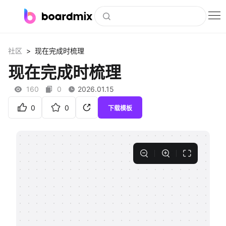
博思白板
>
社区
现在完成时梳理
社区资源
现在完成时梳理
下载
160
0
2026.01.15
会员
0
0
下载模板
企业服务
私有化部署
客户案例
支持