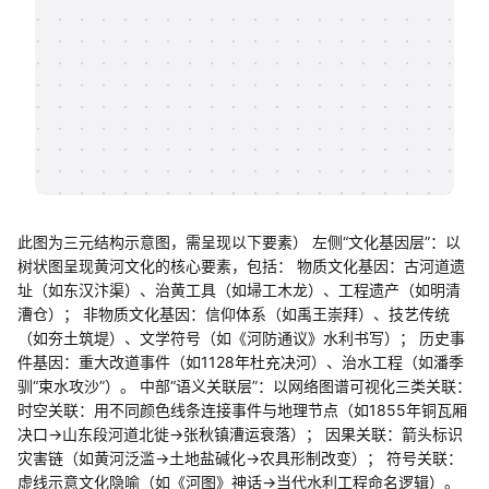
帮助中心
知识分享社区
此图为三元结构示意图，需呈现以下要素） 左侧“文化基因层”：以
树状图呈现黄河文化的核心要素，包括： 物质文化基因：古河道遗
址（如东汉汴渠）、治黄工具（如埽工木龙）、工程遗产（如明清
漕仓）； 非物质文化基因：信仰体系（如禹王崇拜）、技艺传统
（如夯土筑堤）、文学符号（如《河防通议》水利书写）； 历史事
件基因：重大改道事件（如1128年杜充决河）、治水工程（如潘季
驯“束水攻沙”）。 中部“语义关联层”：以网络图谱可视化三类关联：
时空关联：用不同颜色线条连接事件与地理节点（如1855年铜瓦厢
决口→山东段河道北徙→张秋镇漕运衰落）； 因果关联：箭头标识
灾害链（如黄河泛滥→土地盐碱化→农具形制改变）； 符号关联：
虚线示意文化隐喻（如《河图》神话→当代水利工程命名逻辑）。