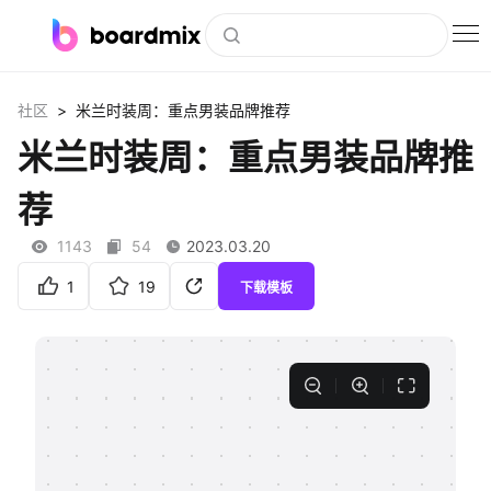
博思白板
>
社区
米兰时装周：重点男装品牌推荐
社区资源
米兰时装周：重点男装品牌推
下载
荐
会员
1143
54
2023.03.20
企业服务
1
19
下载模板
私有化部署
客户案例
支持