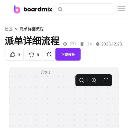
博思白板
>
社区
派单详细流程
社区资源
派单详细流程
777
34
2023.12.28
下载
0
5
下载模板
会员
企业服务
私有化部署
客户案例
支持